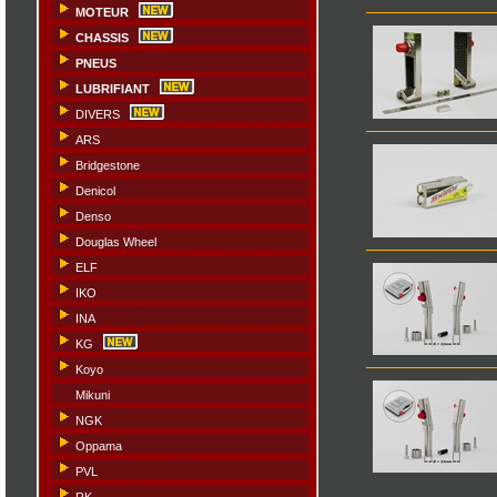
MOTEUR
CHASSIS
PNEUS
LUBRIFIANT
DIVERS
ARS
Bridgestone
Denicol
Denso
Douglas Wheel
ELF
IKO
INA
KG
Koyo
Mikuni
NGK
Oppama
PVL