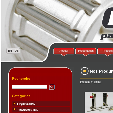
Accueil
Présentation
Produits
Nos Produi
Recherche
»
Produits
Sniper
Catégories
LIQUIDATION
TRANSMISSION