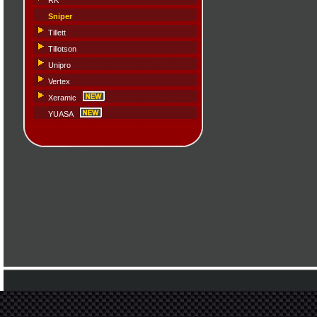
RK
Sniper
Tillett
Tillotson
Unipro
Vertex
Xeramic
YUASA