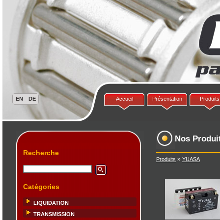
Accueil
Présentation
Produits
Nos Produi
Recherche
»
Produits
YUASA
Catégories
LIQUIDATION
TRANSMISSION