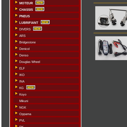
MOTEUR
CHASSIS
PNEUS
LUBRIFIANT
DIVERS
ARS
Bridgestone
Denicol
Denso
Douglas Wheel
ELF
IKO
INA
KG
Koyo
Mikuni
NGK
Oppama
PVL