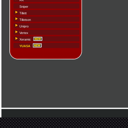
RK
Sniper
Tillett
Tillotson
Unipro
Vertex
Xeramic
YUASA