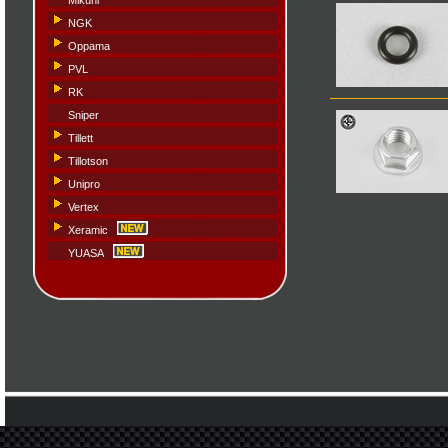
Mikuni
NGK
Oppama
PVL
RK
Sniper
Tillett
Tillotson
Unipro
Vertex
Xeramic
YUASA