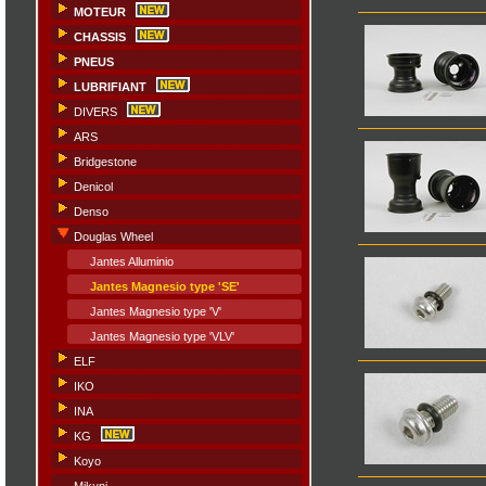
MOTEUR
CHASSIS
PNEUS
LUBRIFIANT
DIVERS
ARS
Bridgestone
Denicol
Denso
Douglas Wheel
Jantes Alluminio
Jantes Magnesio type 'SE'
Jantes Magnesio type 'V'
Jantes Magnesio type 'VLV'
ELF
IKO
INA
KG
Koyo