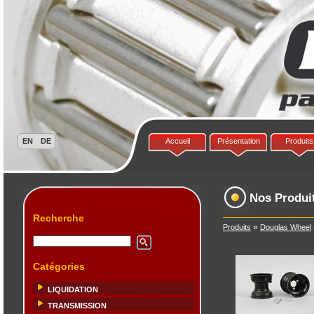
Accueil
Présentation
Produits
Nos Produi
Recherche
»
Produits
Douglas Wheel
Catégories
LIQUIDATION
TRANSMISSION